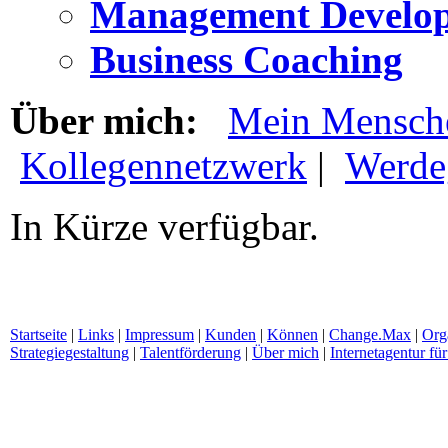
Management Develo
Business Coaching
Über mich:
Mein Mensch
Kollegennetzwerk
|
Werde
In Kürze verfügbar.
Startseite
|
Links
|
Impressum
|
Kunden
|
Können
|
Change.Max
|
Org
Strategiegestaltung
|
Talentförderung
|
Über mich
|
Internetagentur f