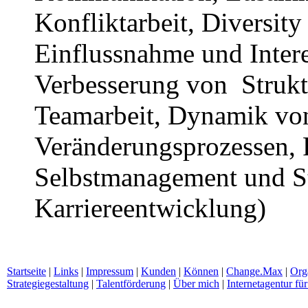
Konfliktarbeit, Diversity
Einflussnahme und Intere
Verbesserung von Strukt
Teamarbeit, Dynamik vo
Veränderungsprozessen, 
Selbstmanagement und St
Karriereentwicklung)
Startseite
|
Links
|
Impressum
|
Kunden
|
Können
|
Change.Max
|
Org
Strategiegestaltung
|
Talentförderung
|
Über mich
|
Internetagentur f