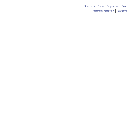
|
|
|
Startseite
Links
Impressum
Kun
|
Strategiegestaltung
Talentfö