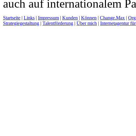
auch auf internationalem Pa
Startseite
|
Links
|
Impressum
|
Kunden
|
Können
|
Change.Max
|
Org
Strategiegestaltung
|
Talentförderung
|
Über mich
|
Internetagentur f